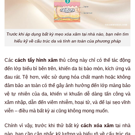
Trước khi áp dụng bất kỳ mẹo xóa xăm tại nhà nào, bạn nên tìm
hiểu kỹ về cấu trúc da và tính an toàn của phương pháp
Các
cách tẩy hình xăm
thủ công này chỉ có thể tác động
đến lớp biểu bì bên trên, khiến da bị bào mòn, kích ứng và
đau rát. Tệ hơn, việc sử dụng hóa chất mạnh hoặc không
đảm bảo an toàn có thể gây ảnh hưởng đến lớp màng bảo
vệ tự nhiên của da, khiến vi khuẩn dễ dàng tấn công và
xâm nhập, dẫn đến viêm nhiễm, hoại tử, và để lại sẹo vĩnh
viễn – điều mà bất kỳ ai cũng không mong muốn.
Chính vì vậy, trước khi thử bất kỳ
cách xóa xăm
tại nhà
nào, bạn cần cân nhắc kỹ lưỡng và hiểu rõ về cấu trúc da