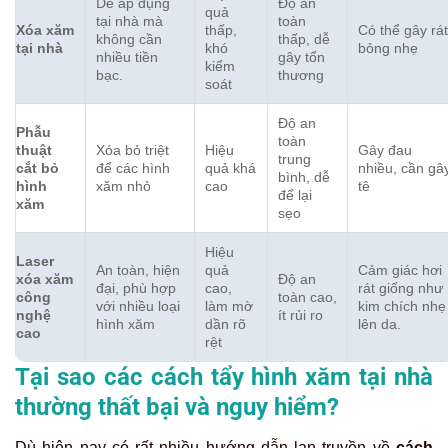
Dễ áp dụng
Độ an
quả
tại nhà mà
toàn
Xóa xăm
thấp,
Có thể gây rát
không cần
thấp, dễ
tại nhà
khó
bỏng nhẹ
nhiều tiền
gây tổn
kiểm
bạc.
thương
soát
Độ an
Phẫu
toàn
thuật
Xóa bỏ triệt
Hiệu
Gây đau
trung
cắt bỏ
để các hình
quả khá
nhiều, cần gâ
bình, dễ
hình
xăm nhỏ
cao
tê
để lại
xăm
sẹo
Hiệu
Laser
An toàn, hiện
quả
Cảm giác hơi
xóa xăm
Độ an
đại, phù hợp
cao,
rát giống như
công
toàn cao,
với nhiều loại
làm mờ
kim chích nhẹ
nghệ
ít rủi ro
hình xăm
dần rõ
lên da.
cao
rệt
Tại sao các cách tẩy hình xăm tại nhà
thường thất bại và nguy hiểm?
Dù hiện nay có rất nhiều hướng dẫn lan truyền về
cách