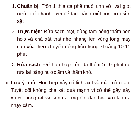
viêm và làm mềm da. Công thức này có thành phần dịu
nhẹ hơn so với muối tinh và chanh và làm mờ dần các sắc
tố mực xăm một cách từ từ sau một thời gian dài sử dụng,
đồng thời giúp dưỡng ẩm cho vùng da.
Các bước thực hiện:
Chuẩn bị:
Trộn đều 2 thìa mật ong nguyên chất với 1
thìa sữa chua không đường và một ít muối tinh.
Thực hiện:
Thoa đều hỗn hợp lên vùng lông mày đã
được làm sạch, massage nhẹ nhàng theo chuyển
động tròn trong khoảng 5 phút.
Rửa sạch:
Để hỗn hợp trên da như một lớp mặt nạ
trong khoảng 30 phút rồi rửa lại bằng nước ấm.