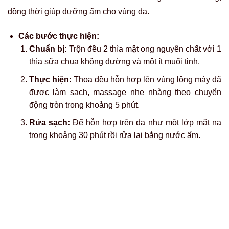
nhanh hơn sẽ giúp đẩy dần các tế bào chứa mực lên bề
mặt và làm chúng mờ đi.
Các bước thực hiện:
Chuẩn bị:
Lấy phần gel trong của một nhánh nha đam
tươi, xay nhuyễn rồi trộn đều với tinh chất từ 1-2 viên
nang vitamin E.
Thực hiện:
Thoa hỗn hợp này lên lông mày sau khi đã
làm sạch, massage nhẹ nhàng trong vài phút để dưỡng
chất thẩm thấu.
Tần suất:
Có thể để hỗn hợp trên da khoảng 30-45
phút hoặc thậm chí qua đêm và thực hiện mỗi ngày.