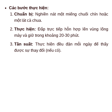
Các bước thực hiện:
Chuẩn bị:
Pha loãng giấm táo với nước sạch theo tỷ
lệ 1:1 để giảm nồng độ axit.
Thực hiện:
Dùng bông gòn thấm dung dịch đã pha
loãng và thoa lên lông mày, để khô tự nhiên trong
khoảng 15 phút rồi rửa sạch.
Lưu ý nhỏ:
Tuyệt đối không dùng giấm táo nguyên chất
trực tiếp lên da mặt vì nồng độ axit cao có thể gây bỏng
da, kích ứng nghiêm trọng.