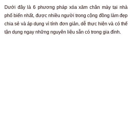
Muối tinh kết hợp chanh tươi
Đây là
cách xóa chân mày tại nhà
phổ biến và được
nhắc đến nhiều nhất. Công thức này là một dạng tẩy tế bào
chết vật lý và hóa học tại nhà.
Cơ chế hoạt động:
Axit citric trong chanh có tính tẩy
trắng nhẹ, hoạt động như một chất lột tẩy tự nhiên. Còn
muối tinh có kết cấu dạng hạt, được sử dụng như một
công cụ mài mòn vật lý để chà xát và loại bỏ lớp tế bào
da trên cùng. Nhiều người tin rằng sự kết hợp này sẽ
giúp bào mòn lớp da chứa mực và làm mờ màu xăm
theo thời gian.
Các bước thực hiện:
Chuẩn bị:
Trộn 1 thìa cà phê muối tinh với vài giọt
nước cốt chanh tươi để tạo thành một hỗn hợp sền
sệt.