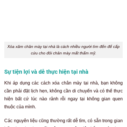
Khi áp dụng các cách xóa chân mày tại nhà, bạn không
cần phải đặt lịch hẹn, không cần di chuyển và có thể thực
hiện bất cứ lúc nào rảnh rỗi ngay tại không gian quen
thuộc của mình.
Các nguyên liệu cũng thường rất dễ tìm, có sẵn trong gian
bếp như chanh, muối, mật ong… nên việc bắt tay vào thực
hiện vô cùng đơn giản và không tốn nhiều công sức chuẩn
bị.
Tiết kiệm chi phí ban đầu so với dịch vụ
chuyên nghiệp
Chi phí cho các dịch vụ xóa xăm chuyên nghiệp hiện nay
thường khá cao. Đây là lý do khiến nhiều người cân nhắc
lựa chọn cách xóa xăm chân mày tại nhà. Dù hiệu quả có