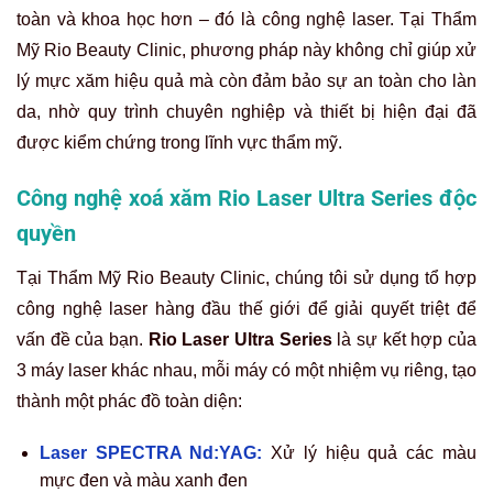
Giải pháp Rio Laser Ultra Series – thay thế các cách xóa xăm
lông mày kém hiệu quả tại nhà.
Hiệu quả vượt trội khi xóa xăm laser tại Thẩm
Mỹ Rio Beauty Clinic
Dịch vụ xóa xăm chân mày tại Thẩm Mỹ Rio Beauty Clinic
được nhiều khách hàng tin tưởng nhờ vào hiệu quả rõ rệt
và độ an toàn gần như tuyệt đối. Mực xăm có thể được loại