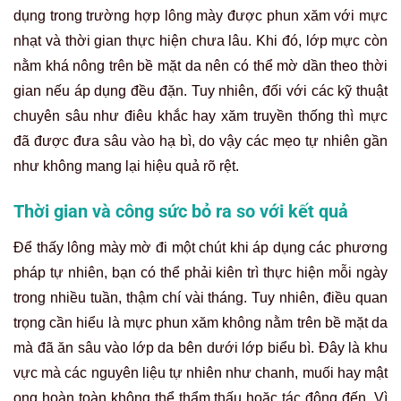
Tự xóa xăm lông mày tại nhà có thể gây ra những rủi ro và tổn
thương vĩnh viễn khó hồi phục cho làn da của bạn.
Nguy cơ tổn thương da, viêm nhiễm và sẹo
vĩnh viễn
Dù nhiều người lựa chọn phương pháp tự nhiên vì nghĩ