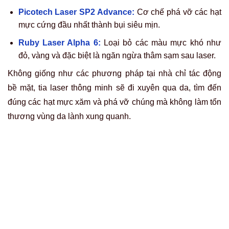
bỏ đến 99%, trả lại làn da sạch sẽ, đều màu và không để
lại dấu vết can thiệp.
An toàn tuyệt đối:
Không gây sẹo, không gây bỏng,
không làm tổn thương da.
Nhẹ nhàng, không đau:
Quy trình ủ tê chuyên nghiệp
giúp bạn hoàn toàn thoải mái.
Thực hiện bởi chuyên gia:
Toàn bộ quá trình được
thực hiện bởi chuyên gia hàng đầu như
Master Trần
Mạnh Thắng
,
Grand Master Phạm Thanh Tâm
–
người đã xử lý thành công hàng trăm ca xóa xăm phức
tạp.