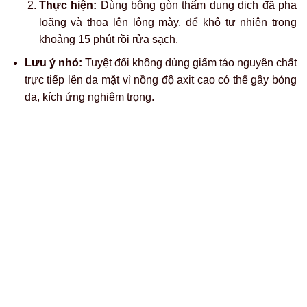
Hydroquinone – vốn có khả năng bào mòn da và phá
vỡ liên kết mực xăm. Chúng giúp làm mờ mực bằng
cách đẩy dần mực ra khỏi tầng da nhưng đồng thời
cũng có thể gây kích ứng, bỏng rát hoặc thậm chí để lại
sẹo nếu dùng sai cách.
Cách thực hiện:
Thoa một lượng nhỏ kem lên vùng
xăm theo đúng hướng dẫn trên bao bì sản phẩm.
Lưu ý:
Đây không phải là sản phẩm dành cho da nhạy
cảm hoặc dùng bừa theo cảm tính. Trước khi sử dụng,
nên kiểm tra phản ứng da trên một vùng nhỏ và tốt nhất
là tham khảo ý kiến bác sĩ da liễu để tránh hậu quả khó
lường.