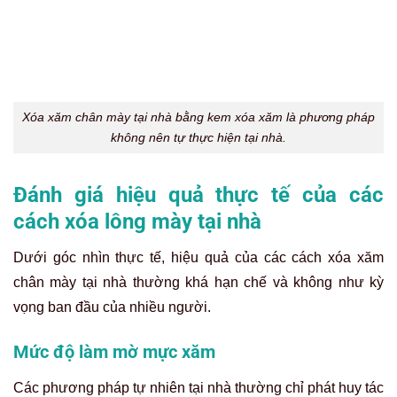
mà đã ăn sâu vào lớp da bên dưới lớp biểu bì. Đây là khu
vực mà các nguyên liệu tự nhiên như chanh, muối hay mật
ong hoàn toàn không thể thẩm thấu hoặc tác động đến. Vì
vậy, dù kiên trì đến đâu, các cách này cũng khó mang lại
hiệu quả rõ rệt trong việc làm mờ hình xăm chân mày đã
ăn mực sâu.
Rủi ro tiềm ẩn khi áp dụng các cách
xóa xăm chân mày tại nhà
Việc tự ý tác động lên vùng da nhạy cảm quanh mắt bằng
những phương pháp chưa được kiểm chứng hoặc tự ý
dùng kem xóa xăm tại nhà có thể dẫn đến những hậu quả
nặng nề và khó khắc phục.