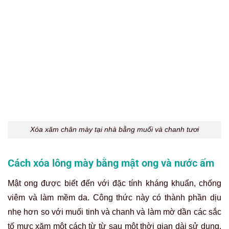
Cách xóa xăm chân mày tại nhà bằng mật ong và sữa chua.
Nha đam và vitamin E giúp làm nhạt màu mực
xăm
Nha đam (lô hội) nổi tiếng với khả năng làm dịu, cấp ẩm và
thúc đẩy tái tạo tế bào da. Khi kết hợp với Vitamin E là một
chất chống oxy hóa mạnh, thúc đẩy chu trình tái tạo da