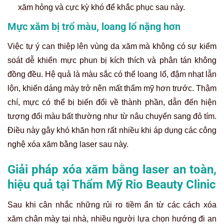
Laser SPECTRA Nd:YAG:
Xử lý hiệu quả các màu
mực đen và màu xanh đen
Picotech Laser SP2 Advance:
Cơ chế phá vỡ các hạt
mực cứng đầu nhất thành bụi siêu mịn.
Ruby Laser Alpha 6:
Loại bỏ các màu mực khó như
đỏ, vàng và đặc biệt là ngăn ngừa thâm sạm sau laser.
Không giống như các phương pháp tại nhà chỉ tác động
bề mặt, tia laser thông minh sẽ đi xuyên qua da, tìm đến
đúng các hạt mực xăm và phá vỡ chúng mà không làm tổn
thương vùng da lành xung quanh.