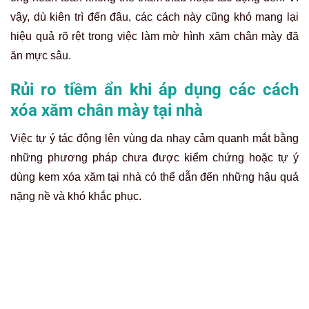
rằng nó an toàn và lành tính, nhưng trên thực tế những rủi
ro dưới đây là hoàn toàn có thể xảy ra:
Tổn thương hàng rào bảo vệ da:
Việc chà xát liên tục
bằng muối hay các vật liệu mài mòn khác sẽ làm trầy
xước da, phá vỡ hàng rào lipit bảo vệ tự nhiên. Khi da
tổn thương sẽ tạo điều kiện cho vi khuẩn từ môi trường
bên ngoài xâm nhập, gây
viêm nhiễm, sưng tấy,
mưng mủ
.
Bỏng hóa chất và tăng sắc tố:
Sử dụng chanh, giấm
táo với nồng độ cao hoặc các loại kem chứa axit mạnh
có thể gây
bỏng da
, khiến da đỏ rát, phồng rộp. Sau khi
vết bỏng lành, vùng da đó rất dễ bị
tăng sắc tố sau
viêm
, tức là trở nên
thâm sạm, tối màu hơn cả trước
khi xóa
.
Sẹo vĩnh viễn:
Đây là hậu quả đáng sợ nhất. Khi da bị
tổn thương sâu và lặp đi lặp lại, cơ thể sẽ phản ứng