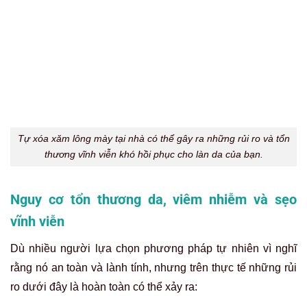
bằng cách hình thành mô sẹo để chữa lành. Bạn có
nguy cơ rất cao bị
sẹo lồi hoặc sẹo lõm
ngay tại vị trí
lông mày, một di chứng thẩm mỹ còn tồi tệ hơn cả hình
xăm hỏng và cực kỳ khó để khắc phục sau này.
Mực xăm bị trổ màu, loang lổ nặng hơn
Việc tự ý can thiệp lên vùng da xăm mà không có sự kiểm
soát dễ khiến mực phun bị kích thích và phân tán không
đồng đều. Hệ quả là màu sắc có thể loang lổ, đậm nhạt lẫn
lộn, khiến dáng mày trở nên mất thẩm mỹ hơn trước. Thậm
chí, mực có thể bị biến đổi về thành phần, dẫn đến hiện
tượng đổi màu bất thường như từ nâu chuyển sang đỏ tím.
Điều này gây khó khăn hơn rất nhiều khi áp dụng các công
nghệ xóa xăm bằng laser sau này.
Giải pháp xóa xăm bằng laser an toàn,