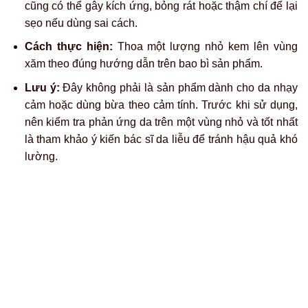
Mức độ làm mờ mực xăm
Các phương pháp tự nhiên tại nhà thường chỉ phát huy tác
dụng trong trường hợp lông mày được phun xăm với mực
nhạt và thời gian thực hiện chưa lâu. Khi đó, lớp mực còn
nằm khá nông trên bề mặt da nên có thể mờ dần theo thời
gian nếu áp dụng đều đặn. Tuy nhiên, đối với các kỹ thuật
chuyên sâu như điêu khắc hay xăm truyền thống thì mực
đã được đưa sâu vào hạ bì, do vậy các mẹo tự nhiên gần
như không mang lại hiệu quả rõ rệt.
Thời gian và công sức bỏ ra so với kết quả
Để thấy lông mày mờ đi một chút khi áp dụng các phương
pháp tự nhiên, bạn có thể phải kiên trì thực hiện mỗi ngày
trong nhiều tuần, thậm chí vài tháng. Tuy nhiên, điều quan
trọng cần hiểu là mực phun xăm không nằm trên bề mặt da