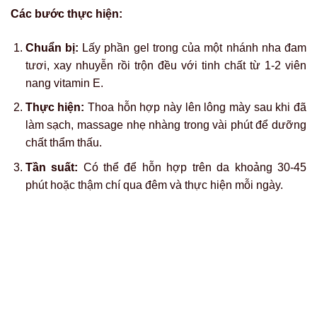
Cả chuối và cà chua đều chứa nhiều vitamin (đặc biệt là
vitamin C trong cà chua) và các enzyme tự nhiên có khả
năng làm sáng da và tẩy tế bào chết nhẹ.
Các bước thực hiện:
Chuẩn bị:
Nghiền nát một miếng chuối chín hoặc
một lát cà chua.
Thực hiện:
Đắp trực tiếp hỗn hợp lên vùng lông
mày và giữ trong khoảng 20-30 phút.
Tần suất:
Thực hiện đều đặn mỗi ngày để thấy
được sự thay đổi (nếu có).