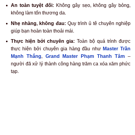
Hình ảnh before – after chân thực từ khách hàng Rio sau liệu
trình với máy xóa xăm chuyên dụng, an toàn và rút ngắn thời
gian hồi phục.