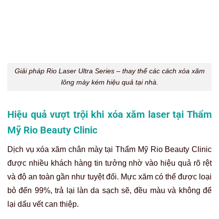
Trải nghiệm sau 1 buổi xóa xăm lông mày tại Thẩm Mỹ Rio –
phù hợp với người từng thất bại khi áp dụng các mẹo dân gian
tại nhà.