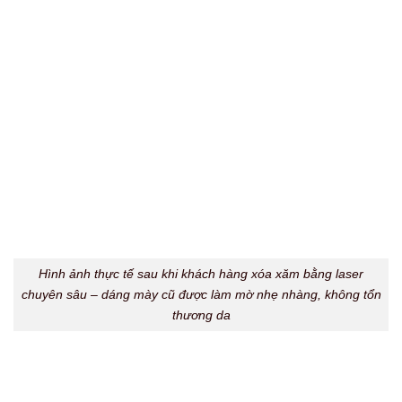
So sánh hiệu quả giữa cách xóa tại nhà và công nghệ hiện đại
tại Thẩm Mỹ Rio Beauty Clinic – lựa chọn tối ưu cho làn da nhạy
cảm.