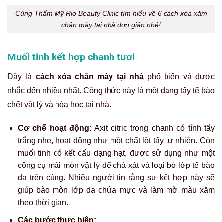
Thực hiện:
Rửa sạch mặt, dùng tăm bông thấm hỗn
hợp và chà xát thật nhẹ nhàng lên vùng lông mày
cần xóa theo chuyển động tròn trong khoảng 10-15
phút.
Rửa sạch:
Để hỗn hợp trên da thêm 5-10 phút rồi
rửa lại bằng nước ấm và thấm khô.
Lưu ý nhỏ:
Hỗn hợp này có tính axit và mài mòn cao.
Tuyệt đối không chà xát quá mạnh vì có thể gây trầy
xước, bỏng rát và làm da ửng đỏ, đặc biệt với làn da
nhạy cảm.
Xóa xăm chân mày tại nhà bằng muối và chanh tươi
Cách xóa lông mày bằng mật ong và nước ấm
Mật ong được biết đến với đặc tính kháng khuẩn, chống