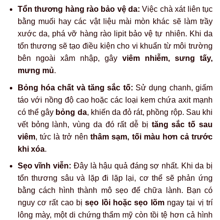
hiệu quả tại Thẩm Mỹ Rio Beauty Clinic
Sau khi cân nhắc những rủi ro tiềm ẩn từ các cách xóa
xăm chân mày tại nhà, nhiều người lựa chọn hướng đi an
toàn và khoa học hơn – đó là công nghệ laser. Tại Thẩm
Mỹ Rio Beauty Clinic, phương pháp này không chỉ giúp xử
lý mực xăm hiệu quả mà còn đảm bảo sự an toàn cho làn
da, nhờ quy trình chuyên nghiệp và thiết bị hiện đại đã
được kiểm chứng trong lĩnh vực thẩm mỹ.
Công nghệ xoá xăm Rio Laser Ultra Series độc
quyền
Tại Thẩm Mỹ Rio Beauty Clinic, chúng tôi sử dụng tổ hợp
công nghệ laser hàng đầu thế giới để giải quyết triệt để
vấn đề của bạn.
Rio Laser Ultra Series
là sự kết hợp của
3 máy laser khác nhau, mỗi máy có một nhiệm vụ riêng, tạo
thành một phác đồ toàn diện: