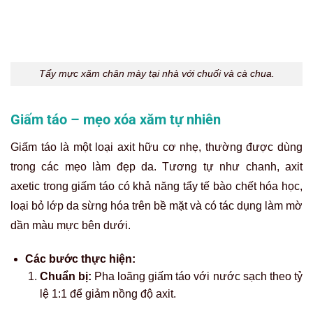
Giấm táo là một nguyên liệu tự nhiên dễ kiếm có tính axit giúp
hỗ trợ xóa xăm lông mày tại nhà.
Dùng kem xóa xăm tại nhà
Trong số các cách xóa xăm chân mày tại nhà, sử dụng
kem tẩy xăm được xem là phương pháp hiệu quả nhanh
và rõ rệt. Tuy nhiên, đây cũng là lựa chọn tiềm ẩn nhiều
nguy cơ cao nhất nếu không cẩn trọng.
Cơ chế hoạt động:
Thành phần chính của các loại
kem này thường chứa các hoạt chất hóa học mạnh như
Axit Trichloroacetic (TCA), Axit Glycolic hoặc