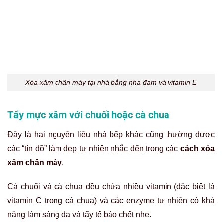
Tẩy mực xăm chân mày tại nhà với chuối và cà chua.
Giấm táo – mẹo xóa xăm tự nhiên
Giấm táo là một loại axit hữu cơ nhẹ, thường được dùng
trong các mẹo làm đẹp da. Tương tự như chanh, axit
axetic trong giấm táo có khả năng tẩy tế bào chết hóa học,
loại bỏ lớp da sừng hóa trên bề mặt và có tác dụng làm mờ
dần màu mực bên dưới.