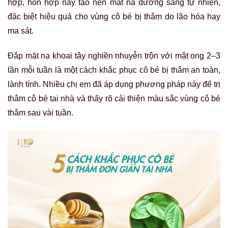
hợp, hỗn hợp này tạo nên mặt nạ dưỡng sáng tự nhiên,
đặc biệt hiệu quả cho vùng cô bé bị thâm do lão hóa hay
ma sát.
Đắp mặt nạ khoai tây nghiền nhuyễn trộn với mật ong 2–3
lần mỗi tuần là một cách khắc phục cô bé bị thâm an toàn,
lành tính. Nhiều chị em đã áp dụng phương pháp này để trị
thâm cô bé tại nhà và thấy rõ cải thiện màu sắc vùng cô bé
thâm sau vài tuần.