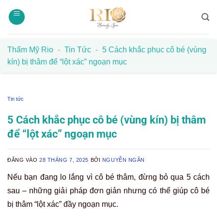
Bỏ
qua
nội
dung
Thẩm Mỹ Rio
-
Tin Tức
-
5 Cách khắc phục cô bé (vùng
kín) bị thâm để “lột xác” ngoạn mục
Tin tức
5 Cách khắc phục cô bé (vùng kín) bị thâm
để “lột xác” ngoạn mục
ĐĂNG VÀO
28 THÁNG 7, 2025
BỞI
NGUYỄN NGÂN
Nếu bạn đang lo lắng vì cô bé thâm, đừng bỏ qua 5 cách
sau – những giải pháp đơn giản nhưng có thể giúp cô bé
bị thâm “lột xác” đầy ngoạn mục.