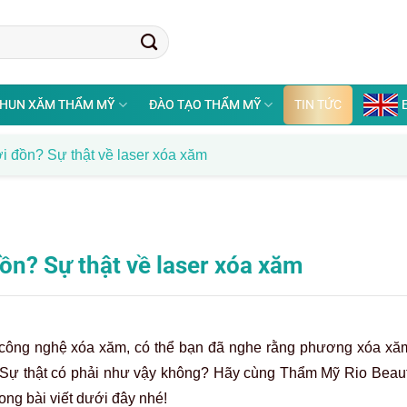
HUN XĂM THẨM MỸ
ĐÀO TẠO THẨM MỸ
TIN TỨC
i đồn? Sự thật về laser xóa xăm
ồn? Sự thật về laser xóa xăm
 công nghệ xóa xăm, có thể bạn đã nghe rằng phương xóa xăm
Sự thật có phải như vậy không? Hãy cùng Thẩm Mỹ Rio Beauty
ong bài viết dưới đây nhé!