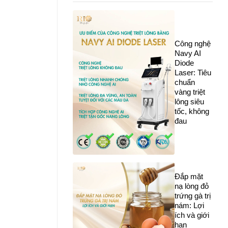
Công nghệ
Navy AI
Diode
Laser: Tiêu
chuẩn
vàng triệt
lông siêu
tốc, không
đau
Đắp mặt
nạ lòng đỏ
trứng gà trị
nám: Lợi
ích và giới
hạn