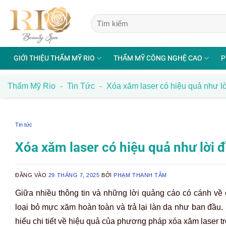
Bỏ
qua
nội
dung
GIỚI THIỆU THẨM MỸ RIO
THẨM MỸ CÔNG NGHỆ CAO
P
Thẩm Mỹ Rio
-
Tin Tức
-
Xóa xăm laser có hiệu quả như lờ
Tin tức
Xóa xăm laser có hiệu quả như lời đ
ĐĂNG VÀO
29 THÁNG 7, 2025
BỞI
PHẠM THANH TÂM
Giữa nhiều thông tin và những lời quảng cáo có cánh về
loại bỏ mực xăm hoàn toàn và trả lại làn da như ban đầu.
hiểu chi tiết về hiệu quả của phương pháp xóa xăm laser tr