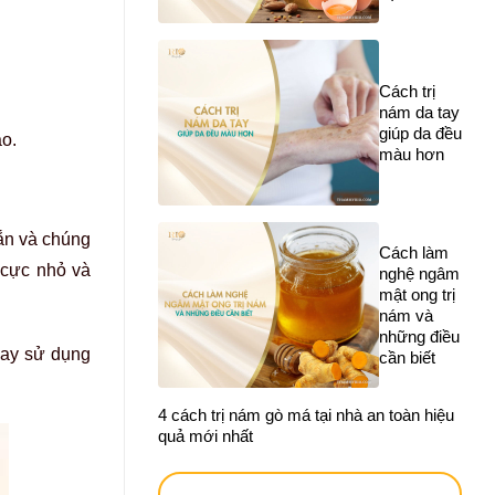
Cách trị
nám da tay
giúp da đều
ào.
màu hơn
gắn và chúng
Cách làm
 cực nhỏ và
nghệ ngâm
mật ong trị
nám và
những điều
hay sử dụng
cần biết
4 cách trị nám gò má tại nhà an toàn hiệu
quả mới nhất