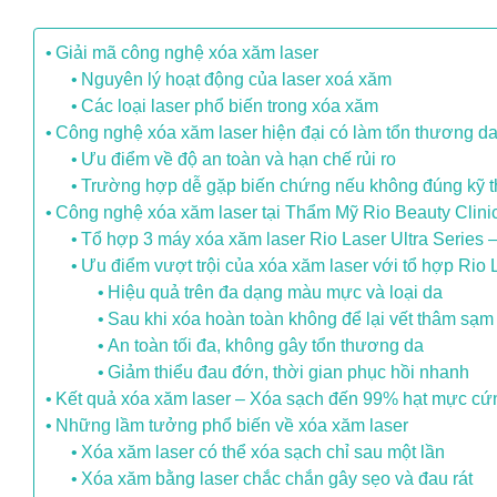
Giải mã công nghệ xóa xăm laser
Nguyên lý hoạt động của laser xoá xăm
Các loại laser phổ biến trong xóa xăm
Công nghệ xóa xăm laser hiện đại có làm tổn thương d
Ưu điểm về độ an toàn và hạn chế rủi ro
Trường hợp dễ gặp biến chứng nếu không đúng kỹ t
Công nghệ xóa xăm laser tại Thẩm Mỹ Rio Beauty Clinic:
Tổ hợp 3 máy xóa xăm laser Rio Laser Ultra Series
Ưu điểm vượt trội của xóa xăm laser với tổ hợp Rio L
Hiệu quả trên đa dạng màu mực và loại da
Sau khi xóa hoàn toàn không để lại vết thâm sạm
An toàn tối đa, không gây tổn thương da
Giảm thiểu đau đớn, thời gian phục hồi nhanh
Kết quả xóa xăm laser – Xóa sạch đến 99% hạt mực cứ
Những lầm tưởng phổ biến về xóa xăm laser
Xóa xăm laser có thể xóa sạch chỉ sau một lần
Xóa xăm bằng laser chắc chắn gây sẹo và đau rát