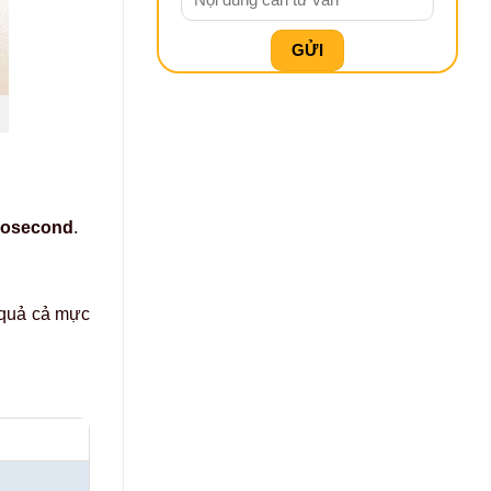
cosecond
.
 quả cả mực