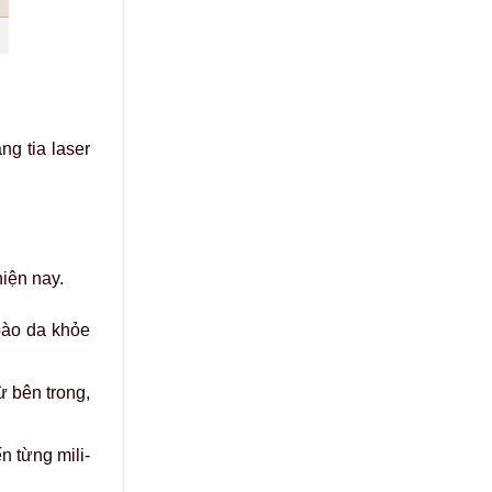
g tia laser
iện nay.
bào da khỏe
ừ bên trong,
n từng mili-