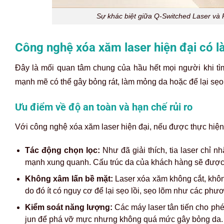
Sự khác biệt giữa Q-Switched Laser và 
Công nghệ xóa xăm laser hiện đại có 
Đây là mối quan tâm chung của hầu hết mọi người khi tìm
mạnh mẽ có thể gây bỏng rát, làm mỏng da hoặc để lại sẹo 
Ưu điểm về độ an toàn và hạn chế rủi ro
Với công nghệ xóa xăm laser hiện đại, nếu được thực hiện 
Tác động chọn lọc:
Như đã giải thích, tia laser chỉ
mạnh xung quanh. Cấu trúc da của khách hàng sẽ được
Không xâm lấn bề mặt:
Laser xóa xăm không cắt, khôn
do đó ít có nguy cơ để lại sẹo lồi, sẹo lõm như các phư
Kiểm soát năng lượng:
Các máy laser tân tiến cho ph
jun để phá vỡ mực nhưng không quá mức gây bỏng da.