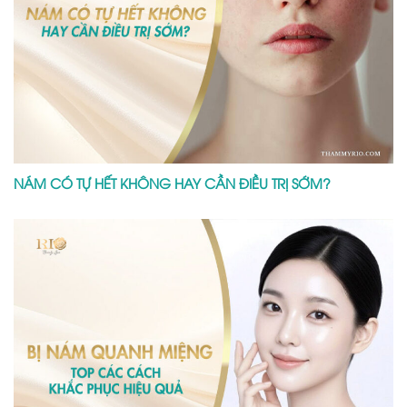
NÁM CÓ TỰ HẾT KHÔNG HAY CẦN ĐIỀU TRỊ SỚM?