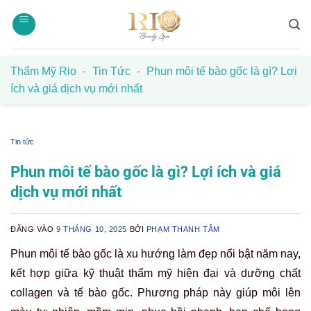
Bỏ
qua
nội
dung
Thẩm Mỹ Rio
-
Tin Tức
-
Phun môi tế bào gốc là gì? Lợi
ích và giá dịch vụ mới nhất
Tin tức
Phun môi tế bào gốc là gì? Lợi ích và giá
dịch vụ mới nhất
ĐĂNG VÀO
9 THÁNG 10, 2025
BỞI
PHẠM THANH TÂM
Phun môi tế bào gốc là xu hướng làm đẹp nổi bật năm nay,
kết hợp giữa kỹ thuật thẩm mỹ hiện đại và dưỡng chất
collagen và tế bào gốc. Phương pháp này giúp môi lên