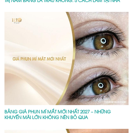
TRỊ NÁM BẰNG LÁ TRẦU KHÔNG: 5 CÁCH LÀM TẠI NHÀ
BẢNG GIÁ PHUN MÍ MẮT MỚI NHẤT 2027 – NHỮNG
KHUYẾN MÃI LỚN KHÔNG NÊN BỎ QUA