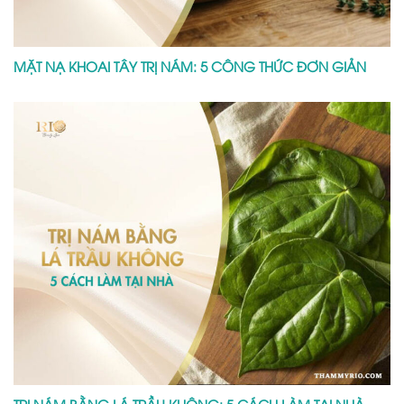
MẶT NẠ KHOAI TÂY TRỊ NÁM: 5 CÔNG THỨC ĐƠN GIẢN