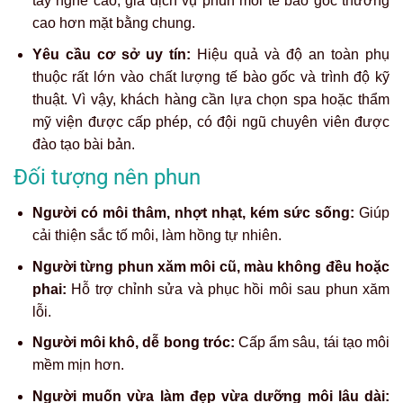
tay nghề cao, giá dịch vụ phun môi tế bào gốc thường
cao hơn mặt bằng chung.
Yêu cầu cơ sở uy tín:
Hiệu quả và độ an toàn phụ
thuộc rất lớn vào chất lượng tế bào gốc và trình độ kỹ
thuật. Vì vậy, khách hàng cần lựa chọn spa hoặc thẩm
mỹ viện được cấp phép, có đội ngũ chuyên viên được
đào tạo bài bản.
Đối tượng nên phun
Người có môi thâm, nhợt nhạt, kém sức sống:
Giúp
cải thiện sắc tố môi, làm hồng tự nhiên.
Người từng phun xăm môi cũ, màu không đều hoặc
phai:
Hỗ trợ chỉnh sửa và phục hồi môi sau phun xăm
lỗi.
Người môi khô, dễ bong tróc:
Cấp ẩm sâu, tái tạo môi
mềm mịn hơn.
Người muốn vừa làm đẹp vừa dưỡng môi lâu dài: