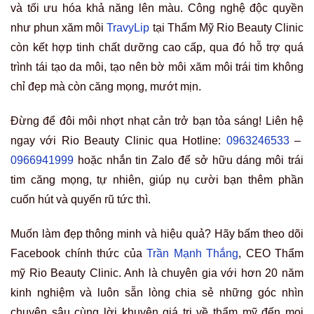
và tối ưu hóa khả năng lên màu. Công nghệ độc quyền
như phun xăm môi
TravyLip
tại Thẩm Mỹ Rio Beauty Clinic
còn kết hợp tinh chất dưỡng cao cấp, qua đó hỗ trợ quá
trình tái tạo da môi, tạo nên bờ môi xăm môi trái tim không
chỉ đẹp mà còn căng mọng, mướt mịn.
Đừng để đôi môi nhợt nhạt cản trở bạn tỏa sáng! Liên hệ
ngay với Rio Beauty Clinic qua Hotline:
0963246533
–
0966941999
hoặc nhắn tin Zalo để sở hữu dáng môi trái
tim căng mọng, tự nhiên, giúp nụ cười bạn thêm phần
cuốn hút và quyến rũ tức thì.
Muốn làm đẹp thông minh và hiệu quả? Hãy bấm theo dõi
Facebook chính thức của
Trần Mạnh Thắng
, CEO Thẩm
mỹ Rio Beauty Clinic. Anh là chuyên gia với hơn 20 năm
kinh nghiệm và luôn sẵn lòng chia sẻ những góc nhìn
chuyên sâu cùng lời khuyên giá trị về thẩm mỹ đến mọi