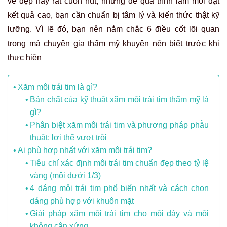
vẻ đẹp này rất cuốn hút, nhưng để quá trình làm môi đạt
kết quả cao, bạn cần chuẩn bị tâm lý và kiến thức thật kỹ
lưỡng. Vì lẽ đó, bạn nên nắm chắc 6 điều cốt lõi quan
trọng mà chuyên gia thẩm mỹ khuyên nên biết trước khi
thực hiện
Xăm môi trái tim là gì?
Bản chất của kỹ thuật xăm môi trái tim thẩm mỹ là
gì?
Phân biệt xăm môi trái tim và phương pháp phẫu
thuật: lợi thế vượt trội
Ai phù hợp nhất với xăm môi trái tim?
Tiêu chí xác định môi trái tim chuẩn đẹp theo tỷ lệ
vàng (môi dưới 1/3)
4 dáng môi trái tim phổ biến nhất và cách chọn
dáng phù hợp với khuôn mặt
Giải pháp xăm môi trái tim cho môi dày và môi
không cân xứng