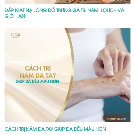
ĐẮP MẶT NẠ LÒNG ĐỎ TRỨNG GÀ TRỊ NÁM: LỢI ÍCH VÀ
GIỚI HẠN
CÁCH TRỊ NÁM DA TAY GIÚP DA ĐỀU MÀU HƠN