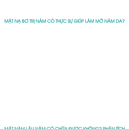
MẶT NẠ BƠ TRỊ NÁM CÓ THỰC SỰ GIÚP LÀM MỜ NÁM DA?
MẶT NÁM LÂU NĂM CÓ CHỮA ĐƯỢC KHÔNG? PHÂN TÍCH