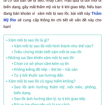
là cơ địa bạn dễ bị sẹo, nhạy cảm. Hậu quả là đôi môi bị
biến dạng, gây mất thẩm mỹ và tự ti khi giao tiếp. Nếu bạn
đang băn khoăn vì xăm môi bị sẹo lồi, bài viết này
Thẩm
Mỹ Rio
sẽ cung cấp thông tin chi tiết về vấn đề này cho
bạn!
Xăm môi bị sẹo lồi là gì?
Xăm môi bị sẹo lồi môi hình thành như thế nào?
Triệu chứng nhận biết xăm môi bị sau lồi
Những sai lầm khiến xăm môi bị sẹo lồi
Chọn cơ sở phun xăm kém uy tín
Không kiêng đồ nếp – thịt bò – hải sản
Tự ý bôi thuốc sai hướng dẫn
Xăm môi bị sẹo lồi có nguy hiểm không?
Sẹo lồi ảnh hưởng thẩm mỹ, môi méo, phồng,
biến dạng
Sẹo lồi ảnh hưởng tâm lý, tự ti khi giao tiếp
Rủi ro lan rộng nếu xử lý sai cách