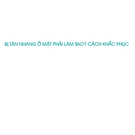
BỊ TÀN NHANG Ở MẶT PHẢI LÀM SAO? CÁCH KHẮC PHỤC