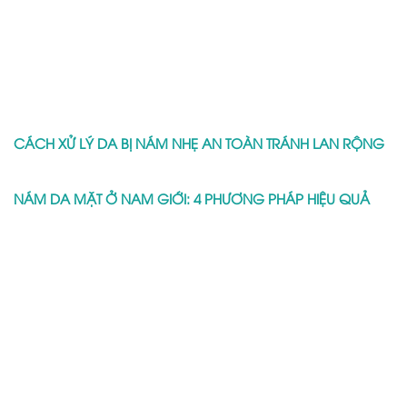
CÁCH XỬ LÝ DA BỊ NÁM NHẸ AN TOÀN TRÁNH LAN RỘNG
NÁM DA MẶT Ở NAM GIỚI: 4 PHƯƠNG PHÁP HIỆU QUẢ