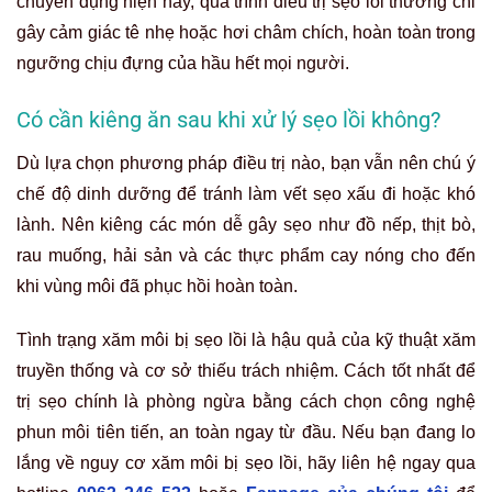
chuyên dụng hiện nay, quá trình điều trị sẹo lồi thường chỉ
gây cảm giác tê nhẹ hoặc hơi châm chích, hoàn toàn trong
ngưỡng chịu đựng của hầu hết mọi người.
Có cần kiêng ăn sau khi xử lý sẹo lồi không?
Dù lựa chọn phương pháp điều trị nào, bạn vẫn nên chú ý
chế độ dinh dưỡng để tránh làm vết sẹo xấu đi hoặc khó
lành. Nên kiêng các món dễ gây sẹo như đồ nếp, thịt bò,
rau muống, hải sản và các thực phẩm cay nóng cho đến
khi vùng môi đã phục hồi hoàn toàn.
Tình trạng xăm môi bị sẹo lồi là hậu quả của kỹ thuật xăm
truyền thống và cơ sở thiếu trách nhiệm. Cách tốt nhất để
trị sẹo chính là phòng ngừa bằng cách chọn công nghệ
phun môi tiên tiến, an toàn ngay từ đầu. Nếu bạn đang lo
lắng về nguy cơ xăm môi bị sẹo lồi, hãy liên hệ ngay qua