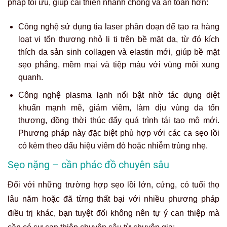
pháp tối ưu, giúp cải thiện nhanh chóng và an toàn hơn:
Công nghệ sử dụng tia laser phân đoạn để tạo ra hàng
loạt vi tổn thương nhỏ li ti trên bề mặt da, từ đó kích
thích da sản sinh collagen và elastin mới, giúp bề mặt
sẹo phẳng, mềm mại và tiệp màu với vùng môi xung
quanh.
Công nghệ plasma lạnh nổi bật nhờ tác dụng diệt
khuẩn mạnh mẽ, giảm viêm, làm dịu vùng da tổn
thương, đồng thời thúc đẩy quá trình tái tạo mô mới.
Phương pháp này đặc biệt phù hợp với các ca sẹo lồi
có kèm theo dấu hiệu viêm đỏ hoặc nhiễm trùng nhẹ.
Sẹo nặng – cần phác đồ chuyên sâu
Đối với những trường hợp sẹo lồi lớn, cứng, có tuổi thọ
lâu năm hoặc đã từng thất bại với nhiều phương pháp
điều trị khác, bạn tuyệt đối không nên tự ý can thiệp mà