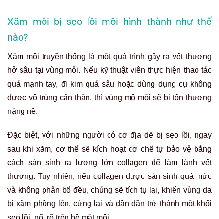
Xăm môi bị sẹo lồi môi hình thành như thế
nào?
Xăm môi truyền thống là một quá trình gây ra vết thương
hở sâu tại vùng môi.
Nếu kỹ thuật viên thực hiện thao tác
quá mạnh tay, đi kim quá sâu hoặc dùng dụng cụ không
được vô trùng cẩn thận, thì vùng mô môi sẽ bị tổn thương
nặng nề.
Đặc biệt, với những người có cơ địa dễ bị sẹo lồi, ngay
sau khi xăm, cơ thể sẽ kích hoạt cơ chế tự bảo vệ bằng
cách sản sinh ra lượng lớn collagen để làm lành vết
thương
.
Tuy nhiên, nếu collagen được sản sinh quá mức
và không phân bổ đều, chúng sẽ tích tụ lại, khiến vùng da
bị xăm phồng lên, cứng lại và dần dần trở thành một khối
sẹo lồi, nổi rõ trên bề mặt môi.