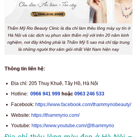
Thẩm Mỹ Rio Beauty Clinic là địa chỉ làm thêu lông mày uy tín ở
Hà Nội và các dịch vụ phun xăm thẩm mỹ với trên 20 năm kinh
nghiệm, nơi đây không phải là Thẩm Mỹ 5 sao mà chỉ tập trung
là những người thợ xăm giỏi nhất Việt Nam hiện nay
Thông tin liên hệ:
Địa chỉ: 205 Thuỵ Khuê, Tây Hồ, Hà Nội
Hotline:
0966 941 999
hoặc
0963 246 533
Facebook:
https://www.facebook.com/thammyriobeauty/
Website:
https://thammyrio.com/
Youtube:
https://www.youtube.com/@thammyrio
Địa chỉ thêu lông mày đẹp ở Hà Nội –