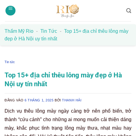
Bỏ
qua
nội
dung
Thẩm Mỹ Rio
-
Tin Tức
-
Top 15+ địa chỉ thêu lông mày
đẹp ở Hà Nội uy tín nhất
Tin tức
Top 15+ địa chỉ thêu lông mày đẹp ở Hà
Nội uy tín nhất
ĐĂNG VÀO
6 THÁNG 1, 2025
BỞI
THANH HẢI
Dịch vụ thêu lông mày ngày càng trở nên phổ biến, trở
thành “cứu cánh” cho những ai mong muốn cải thiện dáng
mày, khắc phục tình trạng lông mày thưa, nhạt màu hay