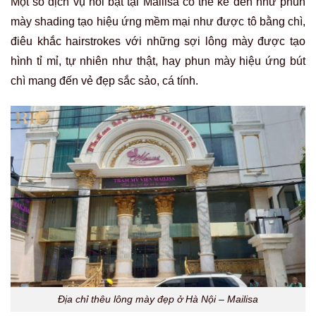
Một số dịch vụ nổi bật tại Mailisa có thể kể đến như phun
mày shading tạo hiệu ứng mềm mại như được tô bằng chì,
điêu khắc hairstrokes với những sợi lông mày được tạo
hình tỉ mỉ, tự nhiên như thật, hay phun mày hiệu ứng bút
chì mang đến vẻ đẹp sắc sảo, cá tính.
Địa chỉ thêu lông mày đẹp ở Hà Nội – Mailisa