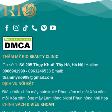
THẨM MỸ RIO BEAUTY CLINIC
Cơ sở 1:
Số 205 Thụy Khuê, Tây Hồ, Hà Nội
Hotline:
0966941999 - 0963246533
Email:
thammyrio999@gmail.com
DỊCH VỤ NỔI BẬT
Điêu khắc chân mày hairstroke
Phun xăm mí mắt
Xóa xăm
môi
Xóa xăm lông mày
Làm hồng bikini
Phun hồng nhũ hoa
CHÍNH SÁCH & ĐIỀU KHOẢN