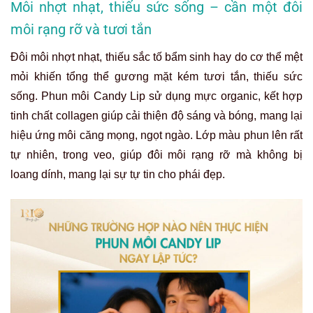
Môi nhợt nhạt, thiếu sức sống – cần một đôi
môi rạng rỡ và tươi tắn
Đôi môi nhợt nhạt, thiếu sắc tố bẩm sinh hay do cơ thể mệt
mỏi khiến tổng thể gương mặt kém tươi tắn, thiếu sức
sống. Phun môi Candy Lip sử dụng mực organic, kết hợp
tinh chất collagen giúp cải thiện độ sáng và bóng, mang lại
hiệu ứng môi căng mọng, ngọt ngào. Lớp màu phun lên rất
tự nhiên, trong veo, giúp đôi môi rạng rỡ mà không bị
loang dính, mang lại sự tự tin cho phái đẹp.