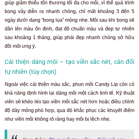
giúp giảm thiểu tổn thương tối đa cho môi, vì thế quá trình
bong vảy diễn ra nhanh chóng, chỉ mất khoảng 3 đến 5
ngày dưới dạng “bong lụa” mỏng nhẹ. Môi sau khi bong sẽ
dần lên màu ổn định, đạt độ chuẩn màu và đẹp tự nhiên
sau khoảng 1 tháng, giúp phái đẹp nhanh chóng sở hữu
đôi môi ưng ý.
Cải thiện dáng môi – tạo viền sắc nét, cân đối
tự nhiên (tùy chọn)
Ngoài việc cải thiện màu sắc, phun môi Candy Lip còn có
khả năng định hình lại dáng môi một cách tinh tế. Kỹ thuật
viên sẽ khéo léo tạo viền môi sắc nét hơn hoặc điều chỉnh
độ dày mỏng phù hợp, qua đó khắc phục các khuyết điểm
như viền môi không rõ ràng hay môi bị lệch nhẹ.