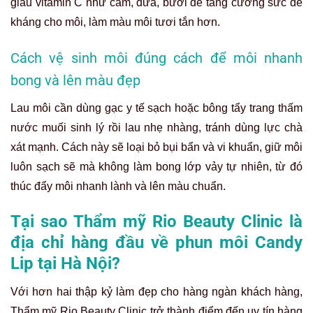
giàu vitamin C như cam, dứa, bưởi để tăng cường sức đề
kháng cho môi, làm màu môi tươi tắn hơn.
Cách vệ sinh môi đúng cách để môi nhanh
bong và lên màu đẹp
Lau môi cần dùng gạc y tế sạch hoặc bông tẩy trang thấm
nước muối sinh lý rồi lau nhẹ nhàng, tránh dùng lực chà
xát mạnh. Cách này sẽ loại bỏ bụi bẩn và vi khuẩn, giữ môi
luôn sạch sẽ mà không làm bong lớp vảy tự nhiên, từ đó
thúc đẩy môi nhanh lành và lên màu chuẩn.
Tại sao Thẩm mỹ Rio Beauty Clinic là
địa chỉ hàng đầu về phun môi Candy
Lip tại Hà Nội?
Với hơn hai thập kỷ làm đẹp cho hàng ngàn khách hàng,
Thẩm mỹ Rio Beauty Clinic trở thành điểm đến uy tín hàng