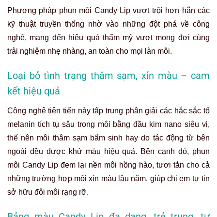
Phương pháp phun môi Candy Lip vượt trội hơn hẳn các
kỹ thuật truyền thống nhờ vào những đột phá về công
nghệ, mang đến hiệu quả thẩm mỹ vượt mong đợi cùng
trải nghiệm nhẹ nhàng, an toàn cho mọi làn môi.
Loại bỏ tình trạng thâm sạm, xỉn màu – cam
kết hiệu quả
Công nghệ tiên tiến này tập trung phân giải các hắc sắc tố
melanin tích tụ sâu trong môi bằng đầu kim nano siêu vi,
thế nên môi thâm sạm bẩm sinh hay do tác động từ bên
ngoài đều được khử màu hiệu quả. Bên cạnh đó, phun
môi Candy Lip đem lại nền môi hồng hào, tươi tắn cho cả
những trường hợp môi xỉn màu lâu năm, giúp chị em tự tin
sở hữu đôi môi rạng rỡ.
Bảng màu Candy Lip đa dạng, trẻ trung, tự