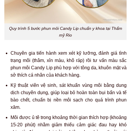
Quy trình 5 bước phun môi Candy Lip chuẩn y khoa tại Thẩm
mỹ Rio
Chuyên gia tiến hành xem xét kỹ lưỡng, đánh giá tình
trạng môi (thâm, xỉn màu, khô ráp) rồi tư vấn màu sắc
phun môi Candy Lip phù hợp với tông da, khuôn mặt và
sở thích cá nhân của khách hàng.
Kỹ thuật viên vệ sinh, sát khuẩn vùng môi bằng dung
dịch chuyên dụng, giúp loại bỏ hoàn toàn bụi bẩn và tế
bào chết, chuẩn bị nền môi sạch cho quá trình phun
xăm.
Môi được ủ tê trong khoảng thời gian thích hợp (khoảng
15-20 phút) nhằm giảm thiểu cảm giác đau hay khó