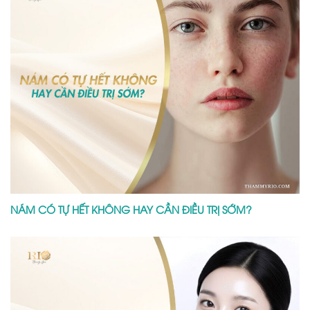
NÁM CÓ TỰ HẾT KHÔNG HAY CẦN ĐIỀU TRỊ SỚM?