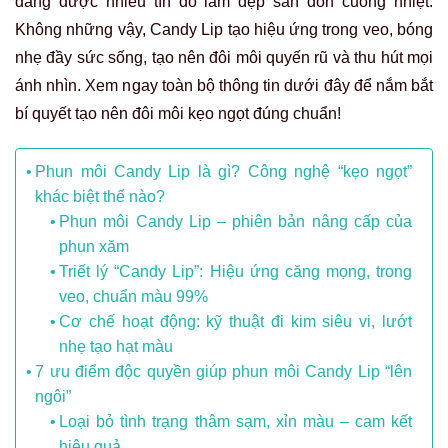
đang được nhiều tín đồ làm đẹp săn đón cuồng nhiệt.
Không những vậy, Candy Lip tạo hiệu ứng trong veo, bóng
nhẹ đầy sức sống, tạo nên đôi môi quyến rũ và thu hút mọi
ánh nhìn. Xem ngay toàn bộ thông tin dưới đây để nắm bắt
bí quyết tạo nên đôi môi kẹo ngọt đúng chuẩn!
Phun môi Candy Lip là gì? Công nghệ “kẹo ngọt”
khác biệt thế nào?
Phun môi Candy Lip – phiên bản nâng cấp của
phun xăm
Triết lý “Candy Lip”: Hiệu ứng căng mọng, trong
veo, chuẩn màu 99%
Cơ chế hoạt động: kỹ thuật đi kim siêu vi, lướt
nhẹ tạo hạt màu
7 ưu điểm độc quyền giúp phun môi Candy Lip “lên
ngôi”
Loại bỏ tình trạng thâm sạm, xỉn màu – cam kết
hiệu quả