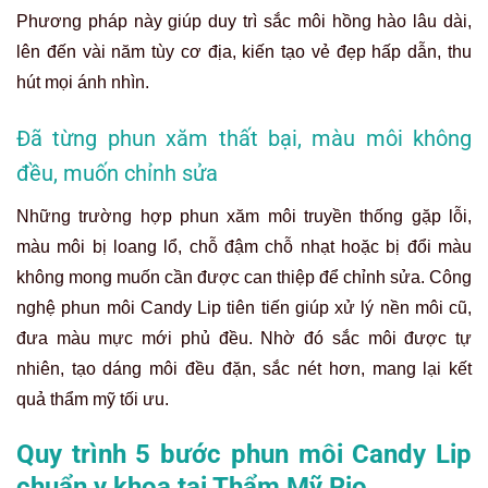
Phương pháp này giúp duy trì sắc môi hồng hào lâu dài,
lên đến vài năm tùy cơ địa, kiến tạo vẻ đẹp hấp dẫn, thu
hút mọi ánh nhìn.
Đã từng phun xăm thất bại, màu môi không
đều, muốn chỉnh sửa
Những trường hợp phun xăm môi truyền thống gặp lỗi,
màu môi bị loang lổ, chỗ đậm chỗ nhạt hoặc bị đổi màu
không mong muốn cần được can thiệp để chỉnh sửa. Công
nghệ phun môi Candy Lip tiên tiến giúp xử lý nền môi cũ,
đưa màu mực mới phủ đều. Nhờ đó sắc môi được tự
nhiên, tạo dáng môi đều đặn, sắc nét hơn, mang lại kết
quả thẩm mỹ tối ưu.
Quy trình 5 bước phun môi Candy Lip
chuẩn y khoa tại Thẩm Mỹ Rio