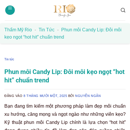
Bỏ
qua
nội
dung
Thẩm Mỹ Rio
-
Tin Tức
-
Phun môi Candy Lip: Đôi môi
kẹo ngọt “hot hit” chuẩn trend
Tin tức
Phun môi Candy Lip: Đôi môi kẹo ngọt “hot
hit” chuẩn trend
ĐĂNG VÀO
8 THÁNG MƯỜI MỘT, 2025
BỞI
NGUYỄN NGÂN
Bạn đang tìm kiếm một phương pháp làm đẹp môi chuẩn
xu hướng, căng mọng và ngọt ngào như những viên kẹo?
Kỹ thuật phun môi Candy Lip chính là lựa chọn “hot hit”