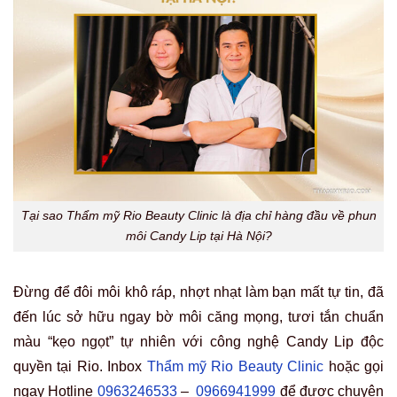
Tại sao Thẩm mỹ Rio Beauty Clinic là địa chỉ hàng đầu về phun
môi Candy Lip tại Hà Nội?
Đừng để đôi môi khô ráp, nhợt nhạt làm bạn mất tự tin, đã
đến lúc sở hữu ngay bờ môi căng mọng, tươi tắn chuẩn
màu “kẹo ngọt” tự nhiên với công nghệ Candy Lip độc
quyền tại Rio. Inbox
Thẩm mỹ Rio Beauty Clinic
hoặc gọi
ngay Hotline
0963246533
–
0966941999
để được chuyên