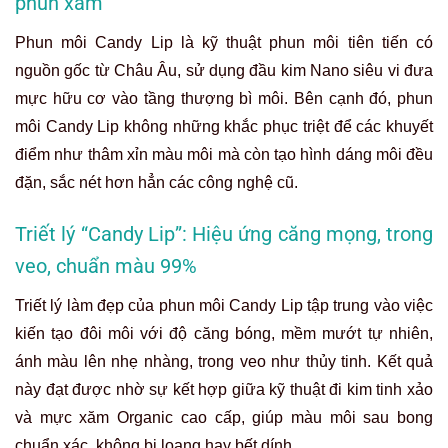
phun xăm
Phun môi Candy Lip là kỹ thuật phun môi tiên tiến có
nguồn gốc từ Châu Âu, sử dụng đầu kim Nano siêu vi đưa
mực hữu cơ vào tầng thượng bì môi. Bên cạnh đó, phun
môi Candy Lip không những khắc phục triệt để các khuyết
điểm như thâm xỉn màu môi mà còn tạo hình dáng môi đều
đặn, sắc nét hơn hẳn các công nghệ cũ.
Triết lý “Candy Lip”: Hiệu ứng căng mọng, trong
veo, chuẩn màu 99%
Triết lý làm đẹp của phun môi Candy Lip tập trung vào việc
kiến tạo đôi môi với độ căng bóng, mềm mướt tự nhiên,
ánh màu lên nhẹ nhàng, trong veo như thủy tinh. Kết quả
này đạt được nhờ sự kết hợp giữa kỹ thuật đi kim tinh xảo
và mực xăm Organic cao cấp, giúp màu môi sau bong
chuẩn xác, không bị loang hay bết dính.