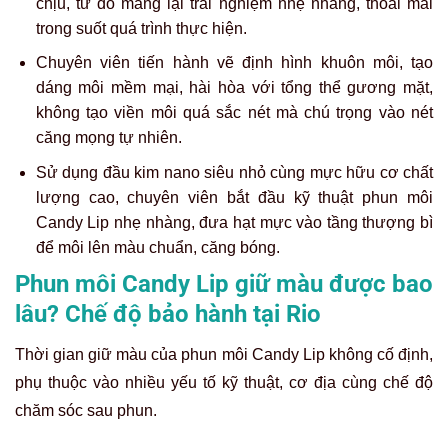
chịu, từ đó mang lại trải nghiệm nhẹ nhàng, thoải mái
trong suốt quá trình thực hiện.
Chuyên viên tiến hành vẽ định hình khuôn môi, tạo
dáng môi mềm mại, hài hòa với tổng thể gương mặt,
không tạo viền môi quá sắc nét mà chú trọng vào nét
căng mọng tự nhiên.
Sử dụng đầu kim nano siêu nhỏ cùng mực hữu cơ chất
lượng cao, chuyên viên bắt đầu kỹ thuật phun môi
Candy Lip nhẹ nhàng, đưa hạt mực vào tầng thượng bì
để môi lên màu chuẩn, căng bóng.
Phun môi Candy Lip giữ màu được bao
lâu? Chế độ bảo hành tại Rio
Thời gian giữ màu của phun môi Candy Lip không cố định,
phụ thuộc vào nhiều yếu tố kỹ thuật, cơ địa cùng chế độ
chăm sóc sau phun.