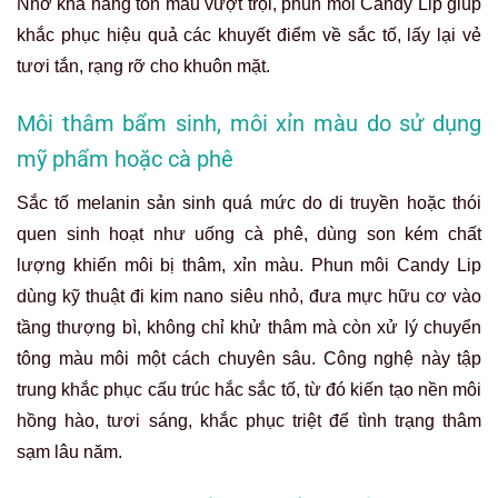
Nhờ khả năng tôn màu vượt trội, phun môi Candy Lip giúp
khắc phục hiệu quả các khuyết điểm về sắc tố, lấy lại vẻ
tươi tắn, rạng rỡ cho khuôn mặt.
Môi thâm bẩm sinh, môi xỉn màu do sử dụng
mỹ phẩm hoặc cà phê
Sắc tố melanin sản sinh quá mức do di truyền hoặc thói
quen sinh hoạt như uống cà phê, dùng son kém chất
lượng khiến môi bị thâm, xỉn màu. Phun môi Candy Lip
dùng kỹ thuật đi kim nano siêu nhỏ, đưa mực hữu cơ vào
tầng thượng bì, không chỉ khử thâm mà còn xử lý chuyển
tông màu môi một cách chuyên sâu. Công nghệ này tập
trung khắc phục cấu trúc hắc sắc tố, từ đó kiến tạo nền môi
hồng hào, tươi sáng, khắc phục triệt để tình trạng thâm
sạm lâu năm.