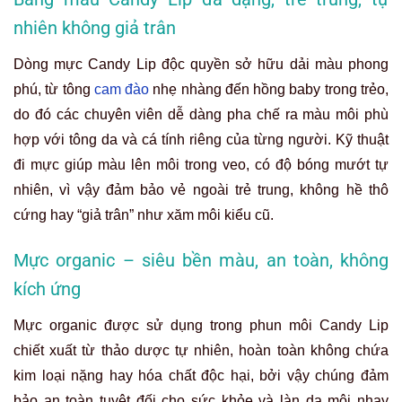
nhiên không giả trân
Dòng mực Candy Lip độc quyền sở hữu dải màu phong
phú, từ tông
cam đào
nhẹ nhàng đến hồng baby trong trẻo,
do đó các chuyên viên dễ dàng pha chế ra màu môi phù
hợp với tông da và cá tính riêng của từng người. Kỹ thuật
đi mực giúp màu lên môi trong veo, có độ bóng mướt tự
nhiên, vì vậy đảm bảo vẻ ngoài trẻ trung, không hề thô
cứng hay “giả trân” như xăm môi kiểu cũ.
Mực organic – siêu bền màu, an toàn, không
kích ứng
Mực organic được sử dụng trong phun môi Candy Lip
chiết xuất từ thảo dược tự nhiên, hoàn toàn không chứa
kim loại nặng hay hóa chất độc hại, bởi vậy chúng đảm
bảo an toàn tuyệt đối cho sức khỏe và làn da môi nhạy