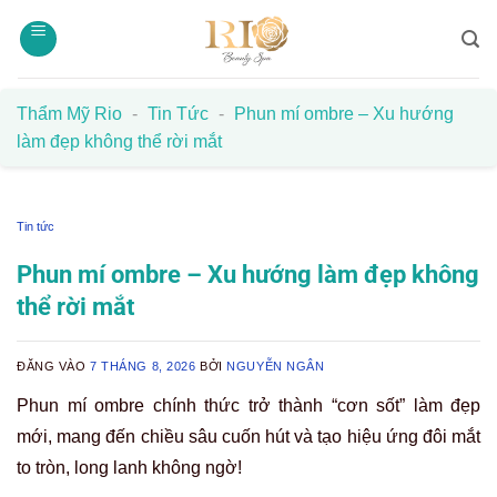
Bỏ
qua
nội
dung
Thẩm Mỹ Rio
-
Tin Tức
-
Phun mí ombre – Xu hướng
làm đẹp không thể rời mắt
Tin tức
Phun mí ombre – Xu hướng làm đẹp không
thể rời mắt
ĐĂNG VÀO
7 THÁNG 8, 2026
BỞI
NGUYỄN NGÂN
Phun mí ombre chính thức trở thành “cơn sốt” làm đẹp
mới, mang đến chiều sâu cuốn hút và tạo hiệu ứng đôi mắt
to tròn, long lanh không ngờ!