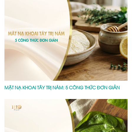
MẶT NẠ KHOAI TÂY TRỊ NÁM: 5 CÔNG THỨC ĐƠN GIẢN