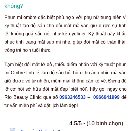
không?
Phun mí ombre đặc biệt phù hợp với phụ nữ trung niên vì
kỹ thuật tạo độ sâu cho đôi mắt mà vẫn giữ được sự tinh
tế, không quá sắc nét như kẻ eyeliner. Kỹ thuật này khắc
phục tình trạng mắt sụp mí nhẹ, giúp đôi mắt có thần thái,
trông trẻ hơn tuổi thực.
Tạm biệt đôi mắt lờ đờ, thiếu điểm nhấn với kỹ thuật phun
mí Ombre tinh tế, tạo độ sâu hút hồn cho ánh nhìn mà vẫn
giữ được vẻ tự nhiên, mềm mại không cần kẻ vẽ. Đừng để
lỡ cơ hội sở hữu đôi mắt đẹp ‘biết nói’, hãy gọi ngay cho
Rio Beauty Clinic qua số
0963246533
–
0966941999
để
tư vấn miễn phí và đặt lịch làm đẹp!
4.5/5 - (10 bình chọn)