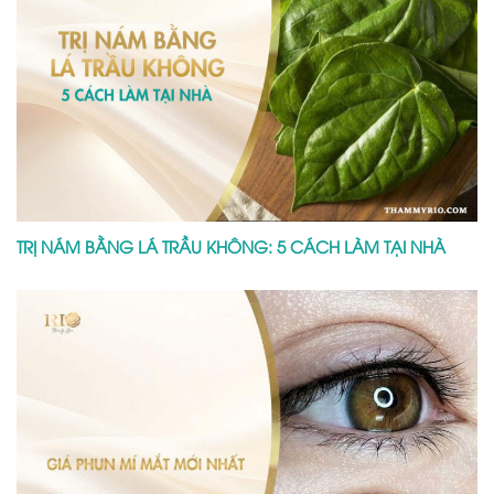
TRỊ NÁM BẰNG LÁ TRẦU KHÔNG: 5 CÁCH LÀM TẠI NHÀ