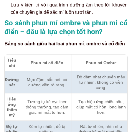
Lưu ý kiên trì với quá trình dưỡng ẩm theo lời khuyên
của chuyên gia để sắc mí luôn tươi tắn.
So sánh phun mí ombre và phun mí cổ
điển – đâu là lựa chọn tốt hơn?
Bảng so sánh giữa hai loại phun mí: ombre và cổ điển
Tiêu
Phun mí cổ điển
Phun mí Ombre
chí
Độ đậm nhạt chuyển màu
Đường
Mực đậm, sắc nét, có
tự nhiên, không có viền
nét
đường viền rõ ràng.
cứng.
Hiệu
Tương tự kẻ eyeliner
Tạo hiệu ứng chiều sâu,
ứng
thông thường, tạo cảm
giúp mắt có hồn, long lanh
thẩm
giác mí mắt to hơn.
hơn.
mỹ
Độ tự
Kém tự nhiên, dễ bị
Rất tự nhiên, nhìn như
nhiên
nhận ra.
đường kẻ mắt nhạt dần.