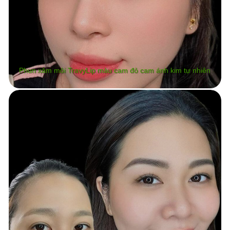
Phun xăm môi TravyLip màu cam đỏ cam ánh kim tự nhiên