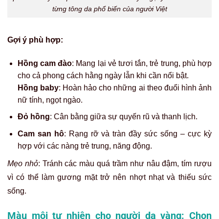
từng tông da phổ biến của người Việt
Gợi ý phù hợp:
Hồng cam đào
: Mang lại vẻ tươi tắn, trẻ trung, phù hợp
cho cả phong cách hằng ngày lẫn khi cần nổi bật.
Hồng baby
: Hoàn hảo cho những ai theo đuổi hình ảnh
nữ tính, ngọt ngào.
Đỏ hồng
: Cân bằng giữa sự quyến rũ và thanh lịch.
Cam san hô
: Rạng rỡ và tràn đầy sức sống – cực kỳ
hợp với các nàng trẻ trung, năng động.
Mẹo nhỏ
: Tránh các màu quá trầm như nâu đậm, tím rượu
vì có thể làm gương mặt trở nên nhợt nhạt và thiếu sức
sống.
Màu môi tự nhiên cho người d
a vàng: Chọn