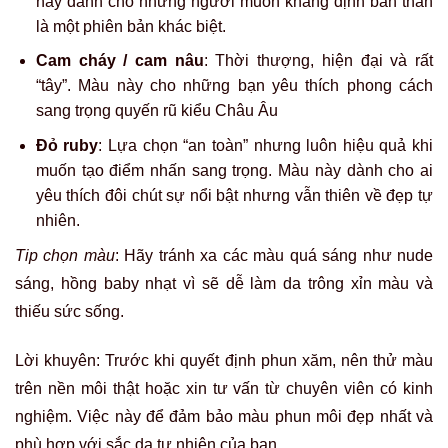
này dành cho những người muốn khẳng định bản thân
là một phiên bản khác biệt.
Cam cháy / cam nâu
: Thời thượng, hiện đại và rất
“tây”. Màu này cho những bạn yêu thích phong cách
sang trọng quyến rũ kiểu Châu Âu
Đỏ ruby
: Lựa chọn “an toàn” nhưng luôn hiệu quả khi
muốn tạo điểm nhấn sang trọng. Màu này dành cho ai
yêu thích đôi chút sự nổi bật nhưng vẫn thiên về đẹp tự
nhiên.
Tip chọn màu
: Hãy tránh xa các màu quá sáng như nude
sáng, hồng baby nhạt vì sẽ dễ làm da trông xỉn màu và
thiếu sức sống.
Lời khuyên: Trước khi quyết định phun xăm, nên thử màu
trên nền môi thật hoặc xin tư vấn từ chuyên viên có kinh
nghiệm. Việc này để đảm bảo màu phun môi đẹp nhất và
phù hợp với sắc da tự nhiên của bạn.