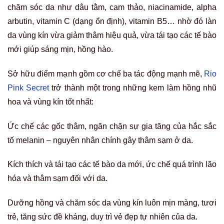
chăm sóc da như dâu tằm, cam thảo, niacinamide, alpha
arbutin, vitamin C (dạng ổn định), vitamin B5… nhờ đó làn
da vùng kín vừa giảm thâm hiệu quả, vừa tái tạo các tế bào
mới giúp sáng mịn, hồng hào.
Sở hữu điểm mạnh gồm cơ chế ba tác động mạnh mẽ,
Rio
Pink Secret
trở thành một trong những kem làm hồng nhũ
hoa và vùng kín tốt nhất:
Ức chế các gốc thâm, ngăn chặn sự gia tăng của hắc sắc
tố melanin – nguyên nhân chính gây thâm sạm ở da.
Kích thích và tái tạo các tế bào da mới, ức chế quá trình lão
hóa và thâm sạm đối với da.
Dưỡng hồng và chăm sóc da vùng kín luôn mịn màng, tươi
trẻ, tăng sức đề kháng, duy trì vẻ đẹp tự nhiên của da.