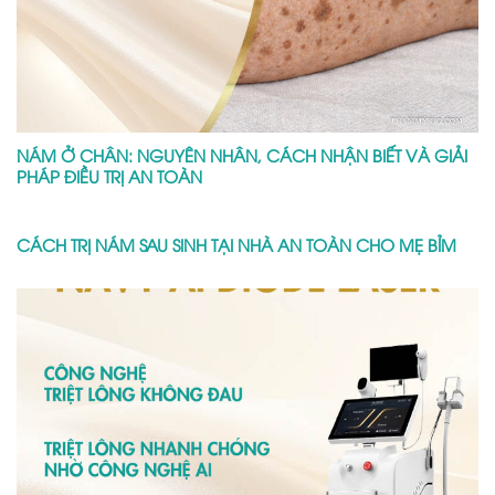
NÁM Ở CHÂN: NGUYÊN NHÂN, CÁCH NHẬN BIẾT VÀ GIẢI
PHÁP ĐIỀU TRỊ AN TOÀN
CÁCH TRỊ NÁM SAU SINH TẠI NHÀ AN TOÀN CHO MẸ BỈM