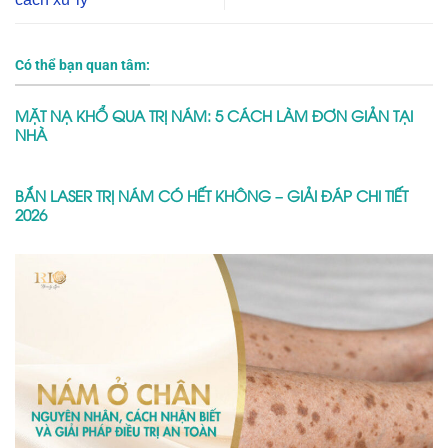
Có thể bạn quan tâm:
MẶT NẠ KHỔ QUA TRỊ NÁM: 5 CÁCH LÀM ĐƠN GIẢN TẠI
NHÀ
BẮN LASER TRỊ NÁM CÓ HẾT KHÔNG – GIẢI ĐÁP CHI TIẾT
2026