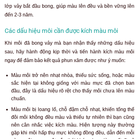
lớp vảy bắt đầu bong, giúp màu lên đều và bền vững lên
đến 2-3 năm.
Các dấu hiệu môi cần được kích màu môi
Khi
môi
đã
bong vảy
mà bạn nhận thấy những
dấu hiệu
sau
,
hãy hành động kịp thời và
tiến hành kích màu môi
ngay
để đảm bảo kết quả phun xăm được như ý muốn
:
Màu
môi
trở nên
nhạt
nhòa
,
thiếu sức sống, hoặc màu
sắc hiện tại
không
giống với
màu mực đã chọn
ban
đầu
,
đây là dấu hiệu rõ rệt cho thấy môi chưa lên màu
chuẩn
.
Màu môi bị
loang lổ,
chỗ đậm chỗ nhạt,
khiến tổng thể
đôi môi
không
đều màu và thiếu tự nhiên thì bạn cũng
nên cân nhắc việc kích màu. Hiện tượng này thường
gặp khi môi hấp thụ mực không
đồng đều
, dẫn đến mỗi