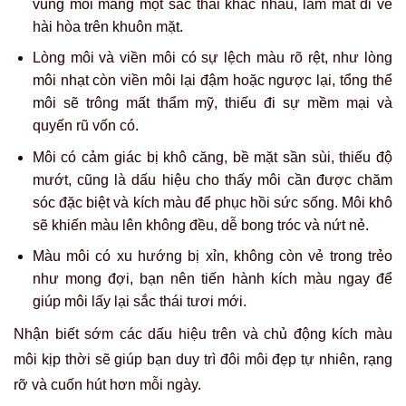
vùng môi mang một sắc thái khác nhau, làm mất đi vẻ
hài hòa trên khuôn mặt
.
Lòng
môi và viền môi có sự
lệch
màu
rõ rệt
,
như lòng
môi nhạt còn viền môi lại đậm hoặc ngược lại, tổng thể
môi sẽ trông
mất thẩm mỹ
, thiếu đi sự mềm mại và
quyến rũ vốn có.
Môi có cảm giác
bị
khô căng, bề mặt sần sùi, thiếu độ
mướt
, cũng là dấu hiệu cho thấy môi cần được chăm
sóc đặc biệt và kích màu để phục hồi sức sống
.
Môi khô
sẽ khiến màu lên không đều, dễ bong tróc và nứt nẻ.
Màu
môi có xu hướng bị
xỉn, không còn vẻ
trong trẻo
như mong đợi
, bạn nên tiến hành kích màu ngay để
giúp môi lấy lại sắc thái tươi mới.
Nhận biết sớm các dấu hiệu trên và chủ động kích màu
môi kịp thời sẽ giúp bạn duy trì đôi môi đẹp tự nhiên, rạng
rỡ và cuốn hút hơn mỗi ngày.