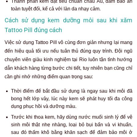
Thành phần kem đạt tiêu chuẩn châu Âu, đảm bảo an
toàn tuyệt đối, kể cả với làn da nhạy cảm.
Cách sử dụng kem dưỡng môi sau khi xăm
Tattoo Pill đúng cách
Việc
sử dụng
Tattoo Pill
vô cùng đơn giản nhưng lại mang
đến hiệu quả
tối ưu
nếu tuân thủ đúng quy trình
.
Đội ngũ
chuyên viên
giàu kinh nghiệm
tại Rio
luôn tận tình
hướng
dẫn
khách hàng từng bước
chi tiết,
tuy nhiên bạn cũng chỉ
cần ghi nhớ những điểm quan trọng sau
:
Thời điểm
để bắt
đầu sử dụng
là
ngay sau khi môi đã
bong hết lớp vảy
, lúc này kem sẽ phát huy tối đa công
dụng phục hồi và dưỡng màu
.
Trước khi thoa kem, hãy dùng
nước muối sinh lý
để vệ
sinh môi thật nhẹ nhàng, loại bỏ bụi bẩn
và
vi khuẩn,
sau đó
thấm khô
bằng khăn sạch để đảm bảo môi ở