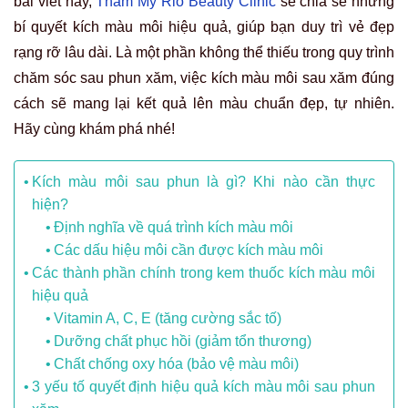
bài viết này,
Thẩm Mỹ Rio Beauty Clinic
sẽ chia sẻ những
bí quyết kích màu môi hiệu quả, giúp bạn duy trì vẻ đẹp
rạng rỡ lâu dài. Là một phần không thể thiếu trong quy trình
chăm sóc sau phun xăm, việc kích màu môi sau xăm đúng
cách sẽ mang lại kết quả lên màu chuẩn đẹp, tự nhiên.
Hãy cùng khám phá nhé!
Kích màu môi sau phun là gì? Khi nào cần thực
hiện?
Định nghĩa về quá trình kích màu môi
Các dấu hiệu môi cần được kích màu môi
Các thành phần chính trong kem thuốc kích màu môi
hiệu quả
Vitamin A, C, E (tăng cường sắc tố)
Dưỡng chất phục hồi (giảm tổn thương)
Chất chống oxy hóa (bảo vệ màu môi)
3 yếu tố quyết định hiệu quả kích màu môi sau phun