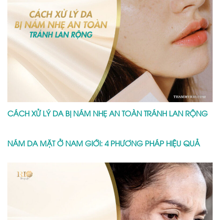
CÁCH XỬ LÝ DA BỊ NÁM NHẸ AN TOÀN TRÁNH LAN RỘNG
NÁM DA MẶT Ở NAM GIỚI: 4 PHƯƠNG PHÁP HIỆU QUẢ