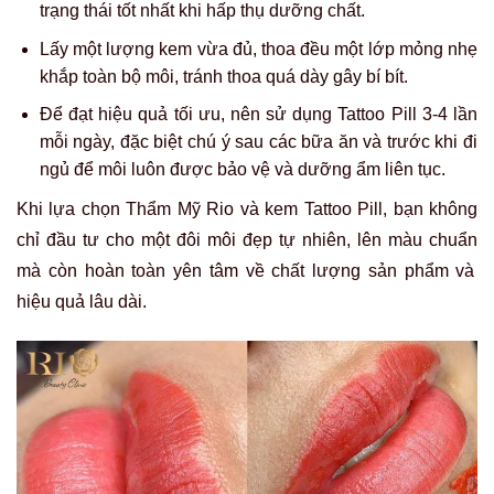
trạng thái tốt nhất khi hấp thụ dưỡng chất
.
Lấy một lượng kem
vừa đủ, thoa
đều
một lớp mỏng
nhẹ
khắp
toàn bộ
môi
, tránh thoa quá dày gây bí bít
.
Để đạt hiệu quả tối ưu, nên sử
dụng
Tattoo Pill
3-4 lần
mỗi ngày, đặc biệt
chú ý
sau
các bữa
ăn và trước khi đi
ngủ
để môi luôn được bảo vệ và dưỡng ẩm liên tục
.
Khi lựa
chọn Thẩm Mỹ Rio và
kem
Tattoo Pill, bạn không
chỉ
đầu tư cho
một đôi môi
đẹp tự nhiên, lên màu chuẩn
mà còn hoàn toàn yên tâm về chất lượng
sản phẩm
và
hiệu quả lâu dài.