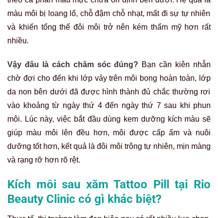
màu
môi bị loang lổ
,
chỗ đậm chỗ nhạt,
mất
đi sự tự nhiên
và khiến tổng thể đôi môi trở nên kém
thẩm mỹ
hơn rất
nhiều
.
Vậy đâu là cách chăm sóc đúng?
Bạn cần kiên nhẫn
chờ đợi cho đến
khi
lớp vảy trên
môi
bong
hoàn toàn
, lớp
da non
bên dưới
đã
được
hình thành
đủ chắc
thường
rơi
vào khoảng từ
ngày thứ 4
đến ngày thứ
7
sau khi phun
môi
.
Lúc này, việc bắt đầu dùng kem dưỡng kích màu sẽ
giúp màu môi lên đều hơn, môi được cấp ẩm và nuôi
dưỡng tốt hơn, kết quả là đôi môi trông tự nhiên, mịn màng
và rạng rỡ hơn rõ rệt.
Kích môi sau xăm Tattoo Pill tại Rio
Beauty Clinic có gì khác biệt?