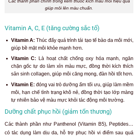
Các thành phần chính trong kem thuốc kích màu môi hiệu quả
giúp môi lên màu chuẩn.
Vitamin A, C, E (tăng cường sắc tố)
Vitamin A:
Thúc đẩy quá trình tái tạo tế bào da môi mới,
giúp bề mặt môi khỏe mạnh hơn.
Vitamin C:
Là
hoạt chất chống oxy hóa mạnh, ngăn
chặn gốc tự do làm xỉn màu mực, đồng thời kích thích
sản sinh collagen, giúp môi căng mọng, đàn hồi tốt hơn.
Vitamin E:
đóng vai trò dưỡng ẩm tối ưu, giúp làm mềm
môi, hạn chế tình trạng khô nẻ, đồng thời tạo lớp màng
tự nhiên bảo vệ màu mực khỏi tác động môi trường.
Dưỡng chất phục hồi (giảm tổn thương)
Các thành phần như Panthenol (Vitamin B5), Peptides…
có tác dụng làm dịu da, hỗ trợ phục hồi vi điểm sau quá