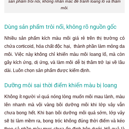
sản phẩm trôi nổi, không nhãn mác để tránh loang lổ và thâm
môi.
Dùng sản phẩm trôi nổi, không rõ nguồn gốc
Nhiều sản phẩm kích màu môi giá rẻ trên thị trường có
chứa corticoid, hóa chất độc hại, thành phần làm mỏng da
môi. Việc này không chỉ khiến màu môi loang lổ, mà còn
gây kích ứng, dị ứng, và làm môi dễ bị thâm trở lại về lâu
dài. Luôn chọn sản phẩm được kiểm định.
Dưỡng môi sai thời điểm khiến màu bị loang
Không ít người vì
quá
nóng lòng muốn
môi
mau lành, màu
lên nhanh mà vội vàng bôi dưỡng môi khi lớp vảy vẫn
chưa bong
hết
.
Khi bạn bôi dưỡng môi quá
sớm,
lớp
vảy
sẽ bị làm mềm
ra
, bong tróc
không đúng thời điểm
và
kéo
theo
cả
phần màu mực
chưa ổn định bên dưới. Hệ quả là