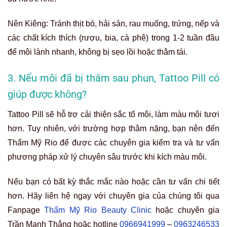
Nên Kiêng: Tránh thịt bò, hải sản, rau muống, trứng, nếp và
các chất kích thích (rượu, bia, cà phê) trong 1-2 tuần đầu
để môi lành nhanh, không bị sẹo lồi hoặc thâm tái.
3. Nếu môi đã bị thâm sau phun, Tattoo Pill có
giúp được không?
Tattoo Pill sẽ hỗ trợ cải thiện sắc tố môi, làm màu môi tươi
hơn. Tuy nhiên, với trường hợp thâm nặng, bạn nên đến
Thẩm Mỹ Rio để được các chuyên gia kiểm tra và tư vấn
phương pháp xử lý chuyên sâu trước khi
kích màu môi.
Nếu bạn có bất kỳ thắc mắc nào hoặc cần tư vấn chi tiết
hơn.
Hãy liên hệ ngay với chuyên gia của chúng tôi qua
Fanpage
Thẩm Mỹ Rio Beauty Clinic
hoặc chuyên gia
Trần Mạnh Thắng
hoặc hotline
0966941999
–
0963246533