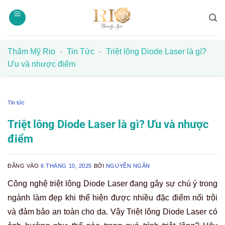
Bỏ
qua
nội
dung
Thẩm Mỹ Rio
-
Tin Tức
-
Triệt lông Diode Laser là gì?
Ưu và nhược điểm
Tin tức
Triệt lông Diode Laser là gì? Ưu và nhược
điểm
ĐĂNG VÀO
6 THÁNG 10, 2025
BỞI
NGUYỄN NGÂN
Công nghệ triệt lông Diode Laser đang gây sự chú ý trong
ngành làm đẹp khi thể hiện được nhiều đặc điểm nổi trội
và đảm bảo an toàn cho da. Vậy Triệt lông Diode Laser có