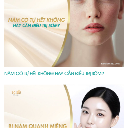
NÁM CÓ TỰ HẾT KHÔNG HAY CẦN ĐIỀU TRỊ SỚM?