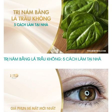
TRỊ NÁM BẰNG LÁ TRẦU KHÔNG: 5 CÁCH LÀM TẠI NHÀ