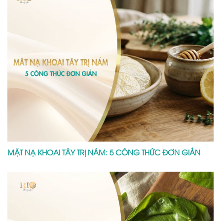
MẶT NẠ KHOAI TÂY TRỊ NÁM: 5 CÔNG THỨC ĐƠN GIẢN