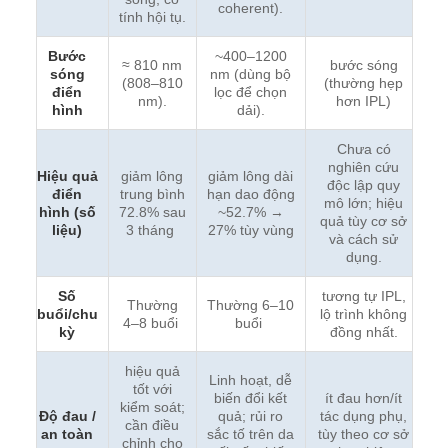
coherent).
tính hội tụ.
Bước
~400–1200
≈ 810 nm
bước sóng
sóng
nm (dùng bộ
(808–810
(thường hẹp
điển
lọc để chọn
nm).
hơn IPL)
hình
dải).
Chưa có
nghiên cứu
Hiệu quả
giảm lông
giảm lông dài
độc lập quy
điển
trung bình
hạn dao động
mô lớn; hiệu
hình (số
72.8% sau
~52.7% →
quả tùy cơ sở
liệu)
3 tháng
27% tùy vùng
và cách sử
dụng.
Số
tương tự IPL,
Thường
Thường 6–10
buổi/chu
lộ trình không
4–8 buổi
buổi
kỳ
đồng nhất.
hiệu quả
Linh hoạt, dễ
tốt với
biến đổi kết
ít đau hơn/ít
kiểm soát;
Độ đau /
quả; rủi ro
tác dụng phụ,
cần điều
an toàn
sắc tố trên da
tùy theo cơ sở
chỉnh cho