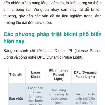
đến nhiễm trùng nang lông, viêm da, lở loét, sưng và thậm
chí là bỏng rát. Vùng da nhạy cảm này rất dễ bị tổn
thương, gây nên các vấn đề da liễu nghiêm trọng, ảnh
hưởng lâu dài đến sức khỏe.
Các phương pháp triệt bikini phổ biến
hiện nay
Bảng so sánh chi tiết Laser Diode, IPL (Intense Pulsed
Light) và công nghệ DPL
(Dynamic Pulse Light)
.
IPL (Intense
Laser
DPL (Dynamic
Tiêu chí
Pulsed
Diode
Pulse Light)
Light)
Laser bán
Ánh sáng
dẫn —
xung rộng đa
Về cơ bản là
ánh sáng
Bản chất
bước sóng
biến thể/điều
đơn bước
(non-
chế của IPL
sóng, có