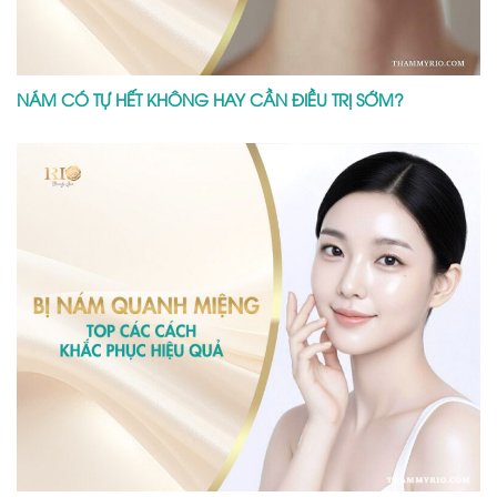
NÁM CÓ TỰ HẾT KHÔNG HAY CẦN ĐIỀU TRỊ SỚM?