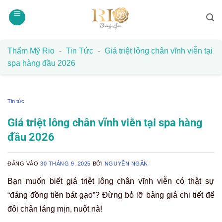
Bỏ
qua
nội
dung
Thẩm Mỹ Rio
-
Tin Tức
-
Giá triệt lông chân vĩnh viễn tại
spa hàng đầu 2026
Tin tức
Giá triệt lông chân vĩnh viễn tại spa hàng
đầu 2026
ĐĂNG VÀO
30 THÁNG 9, 2025
BỞI
NGUYỄN NGÂN
Bạn muốn biết giá triệt lông chân vĩnh viễn có thật sự
“đáng đồng tiền bát gạo”? Đừng bỏ lỡ bảng giá chi tiết để
đôi chân láng mịn, nuột nà!