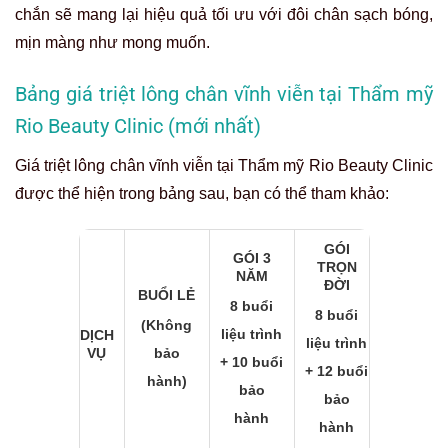
chắn sẽ mang lại hiệu quả tối ưu với đôi chân sạch bóng,
mịn màng như mong muốn.
Bảng giá triệt lông chân vĩnh viễn tại Thẩm mỹ
Rio Beauty Clinic (mới nhất)
Giá triệt lông chân vĩnh viễn tại Thẩm mỹ Rio Beauty Clinic
được thể hiện trong bảng sau, bạn có thể tham khảo:
GÓI
GÓI 3
TRỌN
NĂM
ĐỜI
BUỔI LẺ
8 buổi
8 buổi
(Không
liệu trình
DỊCH
liệu trình
VỤ
bảo
+ 10 buổi
+ 12 buổi
hành)
bảo
bảo
hành
hành