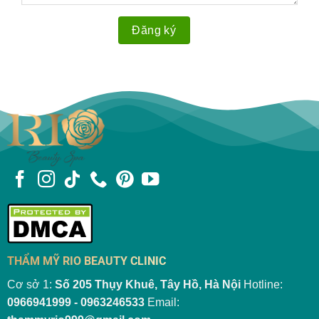
THẨM MỸ RIO BEAUTY CLINIC
Cơ sở 1:
Số 205 Thụy Khuê, Tây Hồ, Hà Nội
Hotline:
0966941999 - 0963246533
Email: