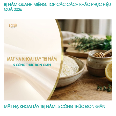
BỊ NÁM QUANH MIỆNG: TOP CÁC CÁCH KHẮC PHỤC HIỆU
QUẢ 2026
MẶT NẠ KHOAI TÂY TRỊ NÁM: 5 CÔNG THỨC ĐƠN GIẢN